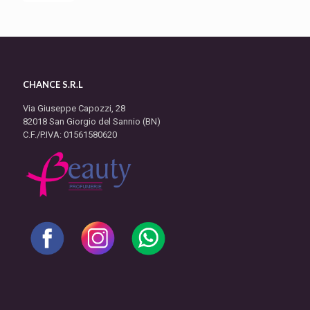
CHANCE S.R.L
Via Giuseppe Capozzi, 28
82018 San Giorgio del Sannio (BN)
C.F./P.IVA: 01561580620