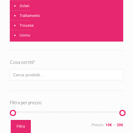
Solari
Trattamento
Trousse
Uomo
Cosa cerchi?
Filtra per prezzo
Prezzo
Prezzo
Prezzo:
10€
—
20€
Filtra
Min
Max